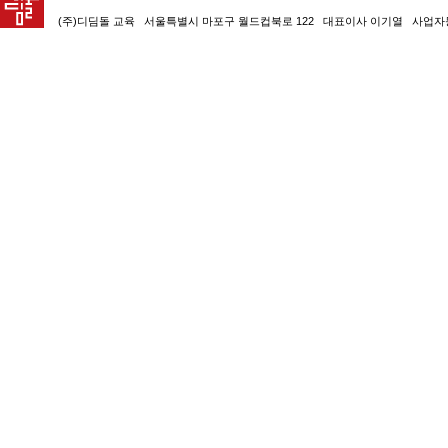
(주)디딤돌 교육 서울특별시 마포구 월드컵북로 122 대표이사 이기열 사업자등록번호 105